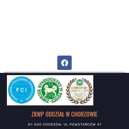
ZKWP ODDZIAŁ W CHORZOWIE
41-500 CHORZÓW, UL.POWSTAŃCÓW 41