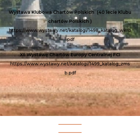
Wystawa Klubowa Chartów Polskich (40 lecie Klubu
chartów Polskich )
https://www.wystawy.net/katalogi/1498_katalog_wkrb
.pdf
XII Wystawę Chartów Europy Centralnej FCI
https://www.wystawy.net/katalogi/1499_katalog_zms
b.pdf