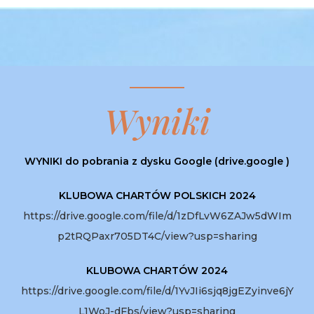
Wyniki
WYNIKI do pobrania z dysku Google (drive.google )
KLUBOWA CHARTÓW POLSKICH 2024
https://drive.google.com/file/d/1zDfLvW6ZAJw5dWIm
p2tRQPaxr705DT4C/view?usp=sharing
KLUBOWA CHARTÓW 2024
https://drive.google.com/file/d/1YvJIi6sjq8jgEZyinve6jY
L1WoJ-dFbs/view?usp=sharing