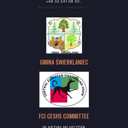
+48 32 241 08 30 ;
BIURO@ZKWP-CHORZOW.PL
GMINA ŚWIERKLANIEC
FCI CESHS COMMITTEE
VLASTISLAV VOJTEK