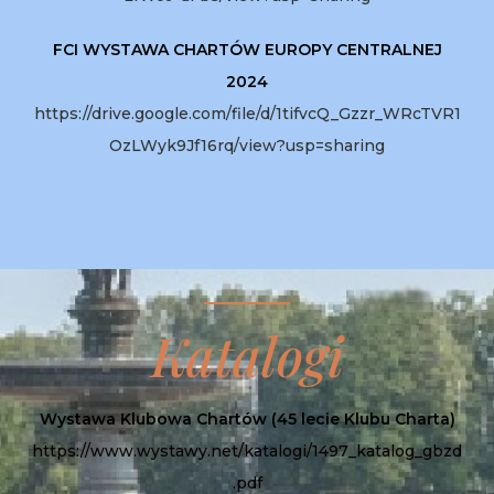
FCI WYSTAWA CHARTÓW EUROPY CENTRALNEJ
2024
https://drive.google.com/file/d/1tifvcQ_Gzzr_WRcTVR1
OzLWyk9Jf16rq/view?usp=sharing
Katalogi
Wystawa Klubowa Chartów (45 lecie Klubu Charta)
https://www.wystawy.net/katalogi/1497_katalog_gbzd
.pdf