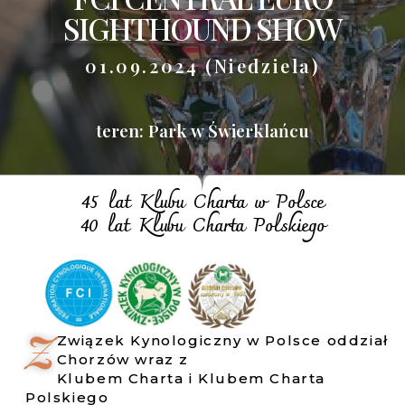
SIGHTHOUND SHOW
01.09.2024 (niedziela)
teren: Park w Świerklańcu
45 lat Klubu Charta w Polsce
40 lat Klubu Charta Polskiego
Z
Związek Kynologiczny w Polsce oddział
Chorzów wraz z
Klubem Charta i Klubem Charta
Polskiego